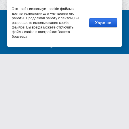
Этот сайт использует cookie-файлы и
другие технологии для улучшения его
работы. Продолжая работу с сайтом, Вы
Хорошо
разрешаете использование cookie-
© 2017 - 2026
файлов. Вы всегда можете отключить
+7 (495) 987-34-47
файлы cookie в настройках Вашего
браузера.
+7 (800) 777-34-47
sale@sv-constanta.ru
140002, МО, г. Люберцы,
Октябрьский пр-т, дом 112
Мы в соц. сетях: