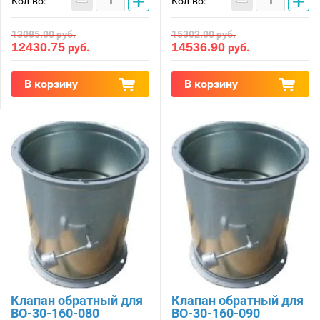
−
+
−
+
Кол-во:
Кол-во:
13085.00
руб.
15302.00
руб.
12430.75
14536.90
руб.
руб.
В корзину
В корзину
Клапан обратный для
Клапан обратный для
ВО-30-160-080
ВО-30-160-090