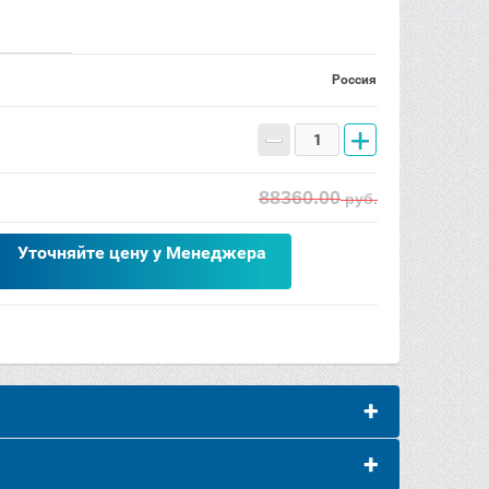
Россия
−
+
88360.00
руб.
Уточняйте цену у Менеджера