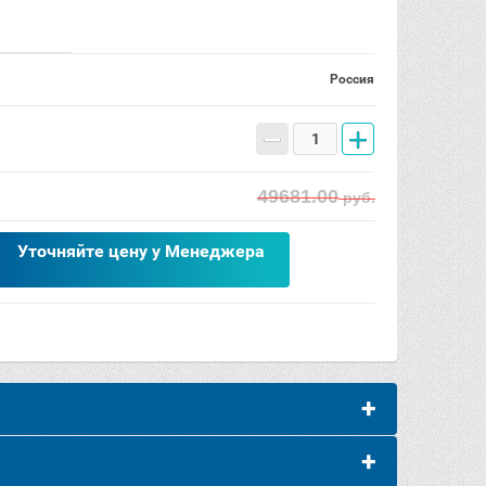
Россия
−
+
49681.00
руб.
Уточняйте цену у Менеджера